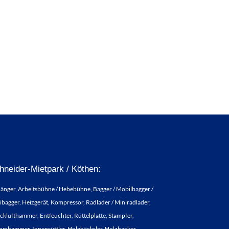
hneider-Mietpark / Köthen:
änger, Arbeitsbühne / Hebebühne, Bagger / Mobilbagger /
ibagger, Heizgerät, Kompressor, Radlader / Miniradlader,
cklufthammer, Entfeuchter, Rüttelplatte, Stampfer,
mmhammer, Innenrüttler, Holzhäcksler, Holzhacker,