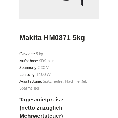
Makita HM0871 5kg
Gewicht:
5 kg
Aufnahme:
SDS-plus
Spannung:
230 V
Leistung:
1100 W
Ausstattung:
Spitzmeißel, Flachmeißel,
Spatmeißel
Tagesmietpreise
(netto zuzüglich
Mehrwertsteuer)