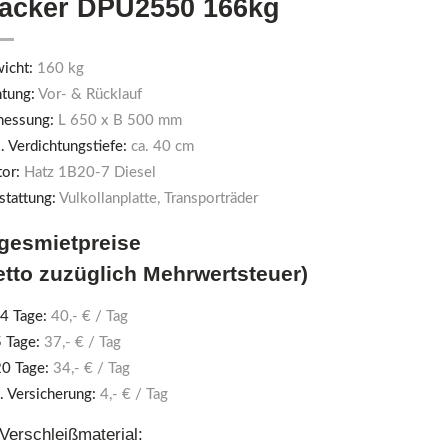
acker DPU2550 166kg
icht:
160 kg
htung:
Vor- & Rücklauf
essung:
L 650 x B 500 mm
. Verdichtungstiefe:
ca. 40 cm
or:
Hatz 1B20-7 Diesel
stattung:
Vulkollanplatte, Transporträder
gesmietpreise
etto zuzüglich Mehrwertsteuer)
 4 Tage:
40,- € / Tag
5 Tage:
37,- € / Tag
20 Tage:
34,- € / Tag
. Versicherung:
4,- € / Tag
 Verschleißmaterial: