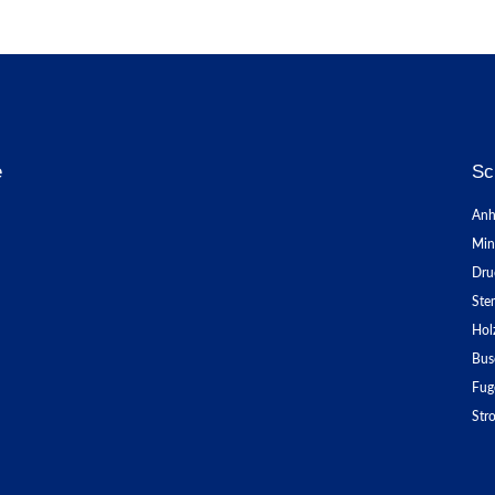
e
Sc
Anh
Min
Dru
Ste
Hol
Bus
Fug
Str