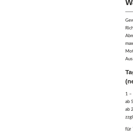
W
Gew
Ric
Abm
max
Mot
Aus
Ta
(n
1 –
ab 
ab 
zzgl
für