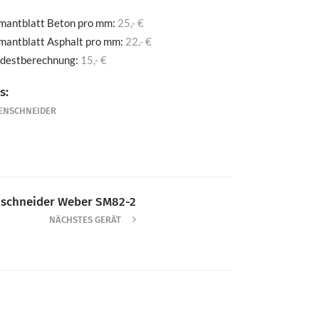
mantblatt Beton pro mm:
25,- €
mantblatt Asphalt pro mm:
22,- €
destberechnung:
15,- €
s:
ENSCHNEIDER
schneider Weber SM82-2
NÄCHSTES GERÄT