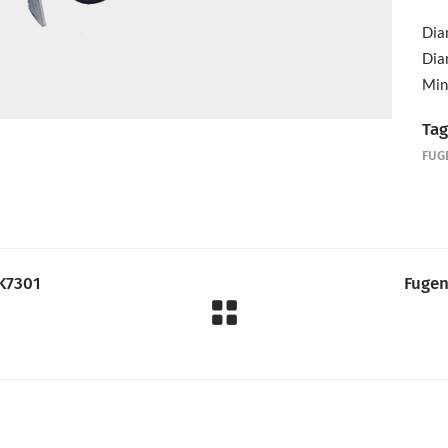
Dia
Dia
Min
Tag
FUG
K7301
Fugen