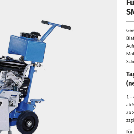
F
S
Gew
Bla
Auf
Mot
Sch
Ta
(n
1 – 
ab 
ab 
zzg
für