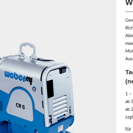
W
Gew
Ric
Abm
max
Mot
Aus
Ta
(n
1 –
ab 
ab 
zzgl
für