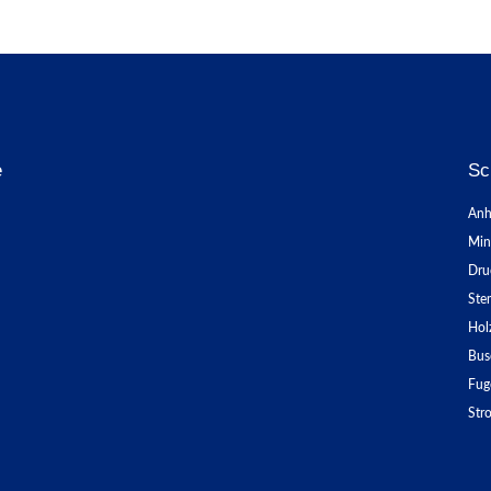
e
Sc
Anh
Min
Dru
Ste
Hol
Bus
Fug
Str