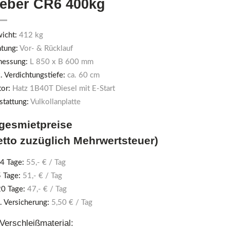
eber CR6 400kg
icht:
412 kg
htung:
Vor- & Rücklauf
essung:
L 850 x B 600 mm
. Verdichtungstiefe:
ca. 60 cm
or:
Hatz 1B40T Diesel mit E-Start
stattung:
Vulkollanplatte
gesmietpreise
etto zuzüglich Mehrwertsteuer)
 4 Tage:
55,- € / Tag
5 Tage:
51,- € / Tag
20 Tage:
47,- € / Tag
. Versicherung:
5,50 € / Tag
 Verschleißmaterial: