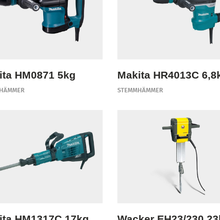
ita HM0871 5kg
Makita HR4013C 6,8
HÄMMER
STEMMHÄMMER
ita HM1317C 17kg
Wacker EH23/230 23