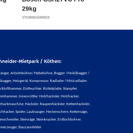
29kg
STEMMHÄMMER
hneider-Mietpark / Köthen:
änger, Arbeitsbühne / Hebebühne, Bagger / Mobilbagger /
ibagger, Heizgerät, Kompressor, Radlader / Miniradlader,
cklufthammer, Entfeuchter, Rüttelplatte, Stampfer,
mmhammer, Innenrüttler, Holzhäcksler, Holzhacker,
zhackmaschine, Häcksler, Raupenhäcksler, Kettenhäcksler,
chhacker, Spider, Laubsauger, Heckenschere, Kettensäge,
enschneider, Steinsäge, Steinknacker, Erdlochbohrer,
omerzeuger, Bauzaunfelder