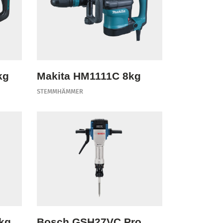
kg
Makita HM1111C 8kg
STEMMHÄMMER
kg
Bosch GSH27VC Pro