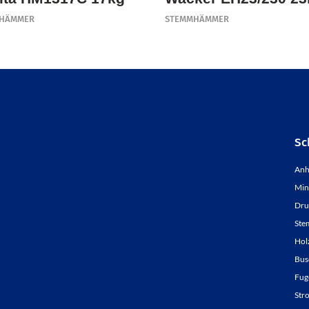
HÄMMER
STEMMHÄMMER
Sc
Anh
Min
Dru
Ste
Hol
Bus
Fug
Str